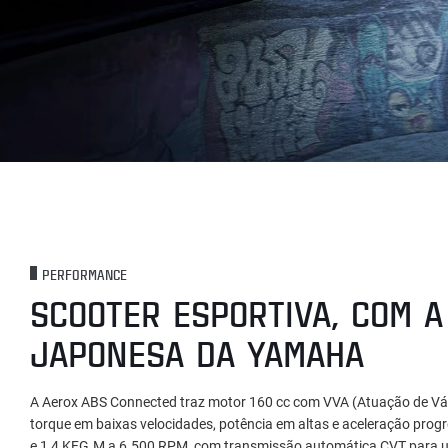
PERFORMANCE
SCOOTER ESPORTIVA, COM A
JAPONESA DA YAMAHA
A Aerox ABS Connected traz motor 160 cc com VVA (Atuação de Válv
torque em baixas velocidades, potência em altas e aceleração prog
e 1,4 KFG.M a 6.500 RPM, com transmissão automática CVT para um