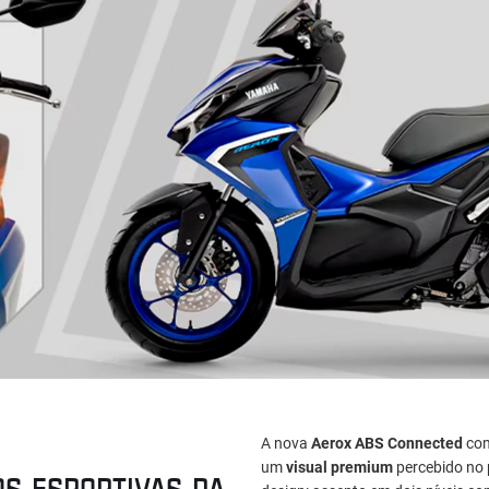
A nova
Aerox ABS Connected
com
um
visual premium
percebido no 
OS ESPORTIVAS DA