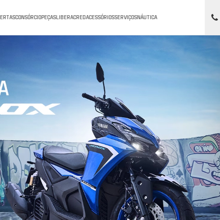
FERTAS
CONSÓRCIO
PEÇAS
LIBERACRED
ACESSÓRIOS
SERVIÇOS
NÁUTICA