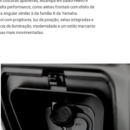
om costuras aparentes, estampa em baixo-relevo e
alta performance, como aletas frontais com efeito de
ra angular similar à da família R da Yamaha.
ol com projetores, luz de posição, setas integradas e
ência de iluminação, modernidade e um estilo marcante
 ruas mais movimentadas.