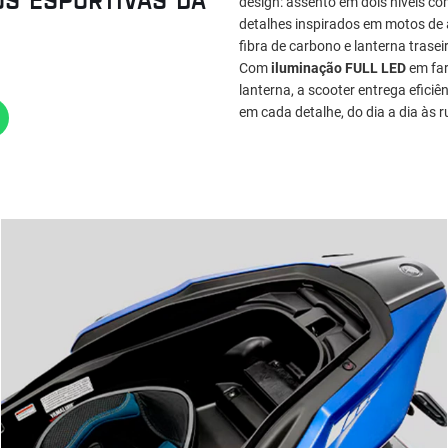
design: assento em dois níveis c
detalhes inspirados em motos de 
fibra de carbono e lanterna trasei
Com
iluminação FULL LED
em far
lanterna, a scooter entrega efici
em cada detalhe, do dia a dia às