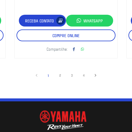
RECEBA CONTATO
WHATSAPP
COMPRE ONLINE
Compartilhe:
1
2
3
4