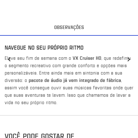
OBSERVAÇÕES
NAVEGUE NO SEU PRÓPRIO RITMO
Eleve seu fim de semana com o
VX Cruiser HO
, que redefiniu
o segmento recreativo com grande conforto e opções mais
personalizáveis. Entre ainda mais em sintonia com a sua
diversão: o
pacote de áudio já vem integrado de fábrica
,
assim você consegue ouvir suas músicas favoritas onde quer
que suas aventuras te levem. Isso que chamamos de levar a
vida no seu próprio ritmo.
VOCÊ PODE GOSTAR DE